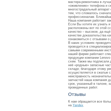
мастера-ремонтника в лучш
«оживлению» телефона и ск
многострадальный аппарат 
тем, что сломалось сначал
профессионалам. Ближайши
Наша компания работает зак
Если Вы хотите их узнать и
расположены вот по этой с
качество – высокое, да ещё
качестве доказательства к
ознакомиться с отзывами о 
В каких условиях проводит
проводится в специализиро
самыми современными инст
нашей фирме работают спе
продукции компании Lenovo
схем. Также мы подписали д
неё «родные» запасные час
складе; благодаря этому ре
осуществляется в сжатые ср
неисправность незначитель
запчастей наша компания д
срок, указанный в талоне, 
проведенных работ.
Отзывы
К нам обращается все боль
на
Yandex
.