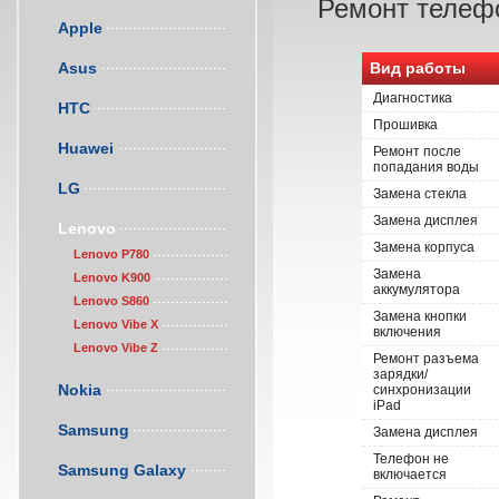
Ремонт телефо
Apple
Asus
Вид работы
Диагностика
HTC
Прошивка
Huawei
Ремонт после
попадания воды
LG
Замена стекла
Замена дисплея
Lenovo
Замена корпуса
Lenovo P780
Замена
Lenovo K900
аккумулятора
Lenovo S860
Замена кнопки
Lenovo Vibe X
включения
Lenovo Vibe Z
Ремонт разъема
зарядки/
Nokia
синхронизации
iPad
Samsung
Замена дисплея
Телефон не
Samsung Galaxy
включается