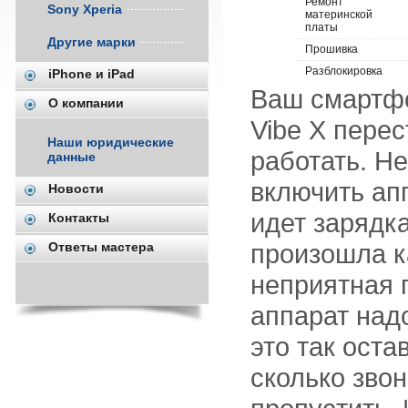
Ремонт
Sony Xperia
материнской
платы
Другие марки
Прошивка
Разблокировка
iPhone и iPad
Ваш смартф
О компании
Vibe X перес
Наши юридические
работать. Н
данные
включить апп
Новости
идет зарядка
Контакты
произошла к
Ответы мастера
неприятная 
аппарат над
это так остав
сколько зво