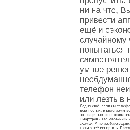
пропустить. 
ни на что, 
привести апп
ещё и сэкон
случайному 
попытаться 
самостоятел
умное решен
необдуманно
телефон не
или лезть в 
Ладно ещё, если бы телефон
девяностых, в килограмм ве
поковыряться советским па
Смартфон - это маленький к
схемах. А не разбирающийс
только всё испортить. Раб