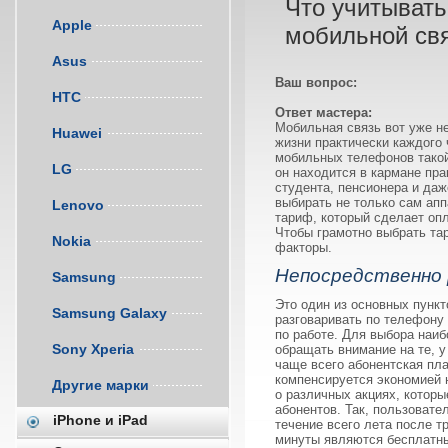
Что учитывать
Apple
мобильной св
Asus
Ваш вопрос:
HTC
Ответ мастера:
Мобильная связь вот уже н
Huawei
жизни практически каждого 
мобильных телефонов такой
LG
он находится в кармане пра
студента, пенсионера и да
выбирать не только сам ап
Lenovo
тариф, который сделает опл
Чтобы грамотно выбрать та
Nokia
факторы.
Непосредственно 
Samsung
Это один из основных пункт
Samsung Galaxy
разговаривать по телефону 
по работе. Для выбора наи
Sony Xperia
обращать внимание на те, у
чаще всего абонентская пла
компенсируется экономией 
Другие марки
о различных акциях, котор
абонентов. Так, пользоват
iPhone и iPad
течение всего лета после 
минуты являются бесплатны